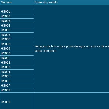
Número
Nome do produto
HS001
HS002
HS003
HS004
HS005
HS006
HS007
HS008
Vedação de borracha a prova de água ou a prova de óleo
HS009
lados, com pele)
HS010
HS011
HS012
HS013
HS014
HS015
HS016
HS017
HS018
HS019